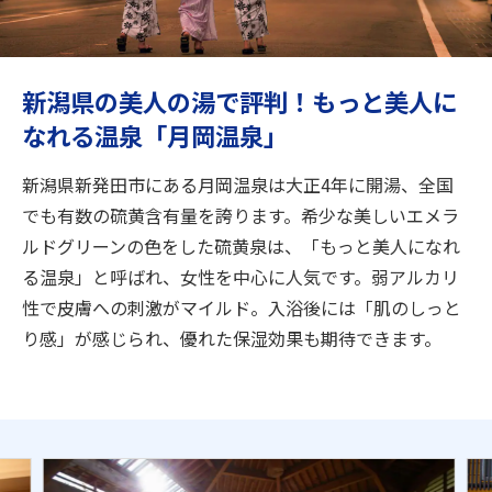
旅のお役立ち情報
ANA サービス
新潟県の美人の湯で評判！もっと美人に
なれる温泉「月岡温泉」
閉じる
新潟県新発田市にある月岡温泉は大正4年に開湯、全国
でも有数の硫黄含有量を誇ります。希少な美しいエメラ
ルドグリーンの色をした硫黄泉は、「もっと美人になれ
る温泉」と呼ばれ、女性を中心に人気です。弱アルカリ
性で皮膚への刺激がマイルド。入浴後には「肌のしっと
り感」が感じられ、優れた保湿効果も期待できます。