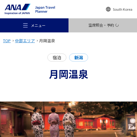
South Korea
空席照会・予約
メニュー
TOP
中部エリア
月岡温泉
宿泊
新潟
月岡温泉
おすすめの旅
旅のアイデア
行き先