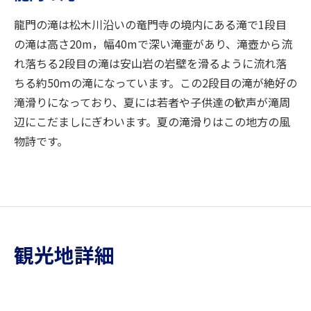
龍門の滝は松木川沿いの竜門寺の境内にある滝で1段目
の滝は高さ20m，幅40mで深い滝壷があり、滝壺から流
れ落ちる2段目の滝は安山岩の岩壁を滑るように流れ落
ちる約50ｍの滝になっています。この2段目の滝が絶好の
滝滑りになっており、夏には若者や子供達の歓声が滝周
辺にこだましにぎわいます。夏の滝滑りはこの地方の風
物詩です。
観光地詳細