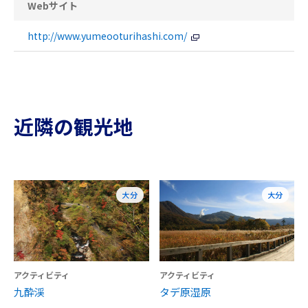
Webサイト
http://www.yumeooturihashi.com/
近隣の観光地
大分
大分
アクティビティ
アクティビティ
九酔渓
タデ原湿原