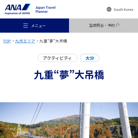
South Korea
空席照会・予約
メニュー
TOP
九州エリア
九重“夢”大吊橋
アクティビティ
大分
九重“夢”大吊橋
おすすめの旅
旅のアイデア
行き先