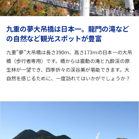
旅のお役立ち情報
ANA サービス
九重の夢大吊橋は日本一。龍門の滝など
の自然など観光スポットが豊富
閉じる
九重”夢”大吊橋は長さ390ｍ、高さ173ｍの日本一の大吊
橋（歩行者専用）です。橋からは震動の滝と九酔渓の原
生林が一望でき、四季折々の渓谷美が堪能できます。大
自然を感じるために、一度訪れてはいかがでしょうか？