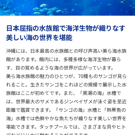
旅のお役立ち情報
ANA サービス
日本屈指の水族館で海洋生物が織りなす
美しい海の世界を堪能
閉じる
沖縄には、日本最高の水族館との呼び声高い美ら海水族
館があります。館内には、多種多様な海洋生物が暮ら
す、目の覚めるような海の世界が広がっています。
美ら海水族館の魅力のひとつが、70種ものサンゴが見ら
れること。生きたサンゴをこれほどの規模で展示した水
族館はここが初めてです。また、「黒潮の海」水槽で
は、世界最大のサメであるジンベイザメが泳ぐ姿を至近
距離で鑑賞できます。「サンゴの海」水槽と「熱帯魚の
海」水槽では色鮮やかな魚たちが織りなす美しい世界を
堪能できます。タッチプールでは、さまざまな貝やヒト
デなどにじかに触れることができます。