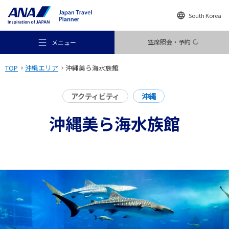
South Korea
空席照会・予約
メニュー
TOP
沖縄エリア
沖縄美ら海水族館
アクティビティ
沖縄
沖縄美ら海水族館
おすすめの旅
旅のアイデア
行き先