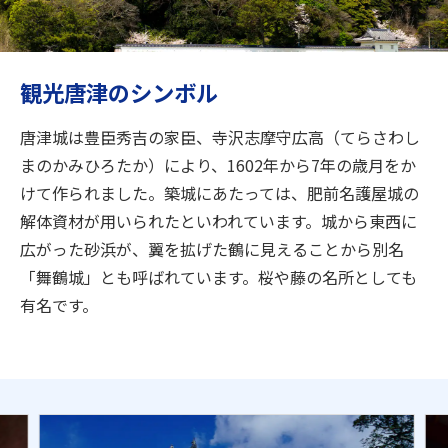
旅のお役立ち情報
ANA サービス
観光唐津のシンボル
唐津城は豊臣秀吉の家臣、寺沢志摩守広高（てらさわし
閉じる
まのかみひろたか）により、1602年から7年の歳月をか
けて作られました。築城にあたっては、肥前名護屋城の
解体資材が用いられたといわれています。城から東西に
広がった砂浜が、翼を拡げた鶴に見えることから別名
「舞鶴城」とも呼ばれています。桜や藤の名所としても
有名です。