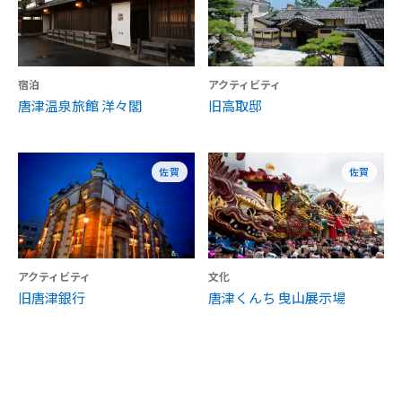
宿泊
アクティビティ
唐津温泉旅館 洋々閣
旧高取邸
佐賀
佐賀
アクティビティ
文化
旧唐津銀行
唐津くんち 曳山展示場