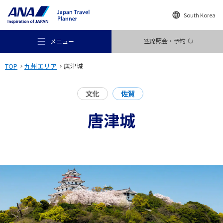
South Korea
空席照会・予約
メニュー
TOP
九州エリア
唐津城
文化
佐賀
唐津城
おすすめの旅
旅のアイデア
行き先