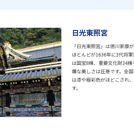
日光東照宮
「日光東照宮」は徳川家康が
ほとんどが1636年に3代
は国宝8棟、重要文化財34
爛な美しさは圧巻です。全国
は漆や極彩色がほどこされ、
す。