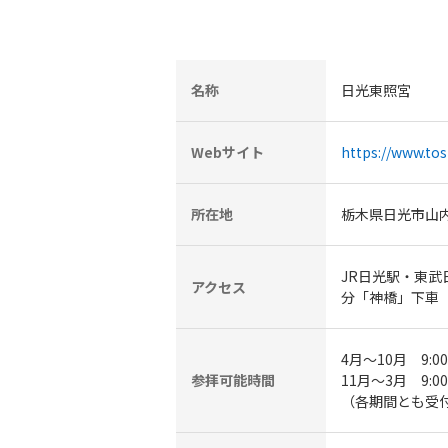
名称
日光東照宮
Webサイト
https://www.tos
所在地
栃木県日光市山内
JR日光駅・東
アクセス
分「神橋」下車
4月～10月 9:00
参拝可能時間
11月～3月 9:00
（各期間とも受付