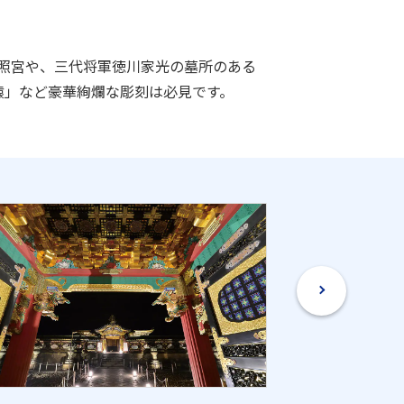
照宮や、三代将軍徳川家光の墓所のある
猿」など豪華絢爛な彫刻は必見です。