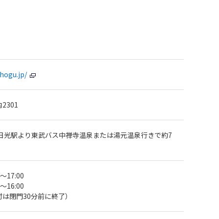
hogu.jp/
2301
武日光駅より東武バス中禅寺温泉または湯元温泉行きで約7
～17:00
～16:00
は閉門30分前に終了）