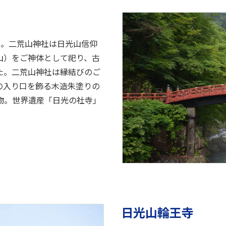
光山。二荒山神社は日光山信仰
山）をご神体として祀り、古
た。二荒山神社は縁結びのご
の入り口を飾る木造朱塗りの
物。世界遺産「日光の社寺」
日光山輪王寺