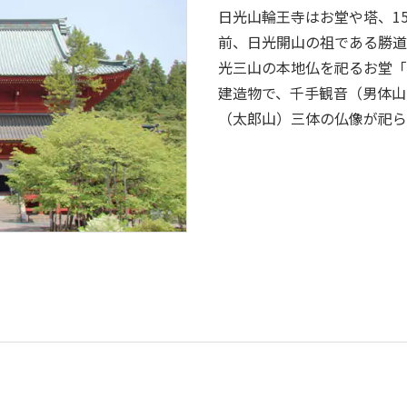
日光山輪王寺はお堂や塔、15
前、日光開山の祖である勝道
光三山の本地仏を祀るお堂「
建造物で、千手観音（男体山
（太郎山）三体の仏像が祀ら