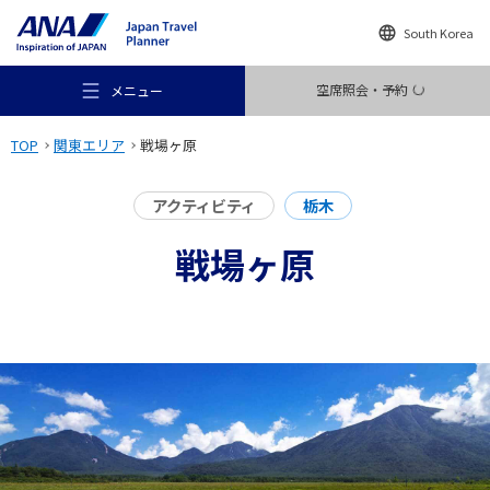
South Korea
空席照会・予約
メニュー
TOP
関東エリア
戦場ヶ原
アクティビティ
栃木
戦場ヶ原
おすすめの旅
旅のアイデア
行き先