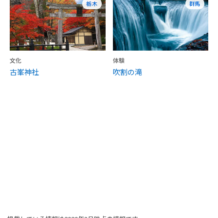
栃木
群馬
文化
体験
古峯神社
吹割の滝