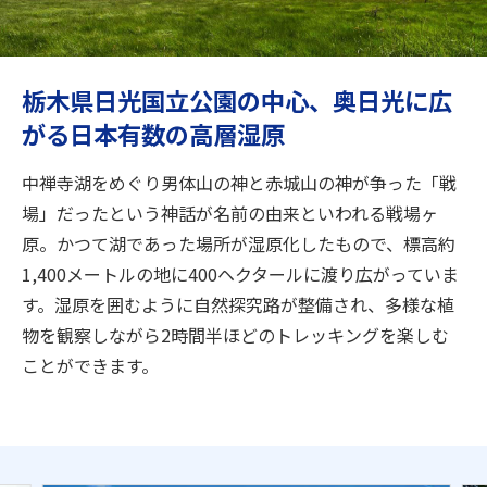
旅のお役立ち情報
ANA サービス
栃木県日光国立公園の中心、奥日光に広
がる日本有数の高層湿原
閉じる
中禅寺湖をめぐり男体山の神と赤城山の神が争った「戦
場」だったという神話が名前の由来といわれる戦場ヶ
原。かつて湖であった場所が湿原化したもので、標高約
1,400メートルの地に400ヘクタールに渡り広がっていま
す。湿原を囲むように自然探究路が整備され、多様な植
物を観察しながら2時間半ほどのトレッキングを楽しむ
ことができます。