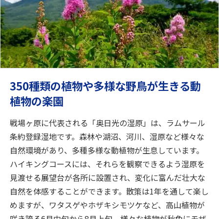
350種類の植物や多様な野鳥が生きる動
植物の楽園
戦場ヶ原に代表される「奥日光の湿原」は、ラムサール
条約登録湿地です。森林や湖沼、河川、湿原など様々な
自然環境があり、多種多様な動植物が生息しています。
ハイキングコースには、それらを観察できるよう湿原を
見渡せる展望台が各所に設置され、変化に富んだ壮大な
自然を体感することができます。散策は1年を通して楽し
めますが、ワタスゲやホザキシモツケなど、高山植物が
咲き誇る6月中旬から8月上旬、様々な植物が秋色にモザ