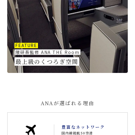
FEATURE
隈研吾監修 ANA THE Room
最上級のくつろぎ空間
ANAが選ばれる理由
豊富なネットワーク
国内線就航50空港