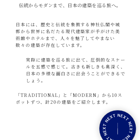
伝統からモダンまで、日本の建築を巡る旅へ。
日本には、歴史と伝統を象徴する
神社仏閣や城
郭から世界に名だたる
現代建築家が
手がけた美
術館やホテルまで、
人々を魅了してやまない
数々の建築が
存在しています。
実際に建築を巡る旅に出て、
圧倒的なスケー
ルを五感で感じて。
古きも新しきも奥深く、
日本の多様な
面白さに出会うことができるで
しょう。
「TRADITIONAL」と「MODERN」から
10ス
ポットずつ、
計20の建築をご紹介します。
下
段