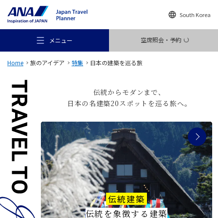
South Korea
空席照会・予約
メニュー
Home
旅のアイデア
特集
日本の建築を巡る旅
伝統からモダンまで、
日本の名建築20スポットを巡る旅へ。
おすすめの旅
旅のアイデア
行き先
伝統建築
伝統を象徴する建築