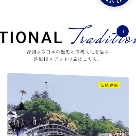
伝
統
建
築
一
覧
へ
移
動
深淵なる日本の歴史と伝統文化を巡る
建築10スポットの旅はこちら。
伝統建築