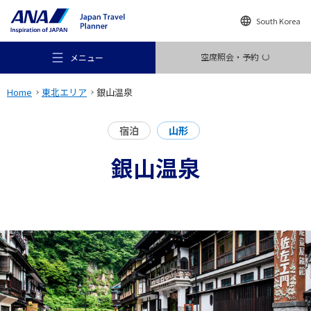
South Korea
空席照会・予約
メニュー
Home
東北エリア
銀山温泉
宿泊
山形
銀山温泉
おすすめの旅
旅のアイデア
行き先