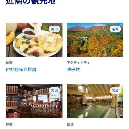
近隣の観光地
山形
宮城
体験
アクティビティ
仲野観光果樹園
鳴子峡
宮城
宮城
体験
宿泊