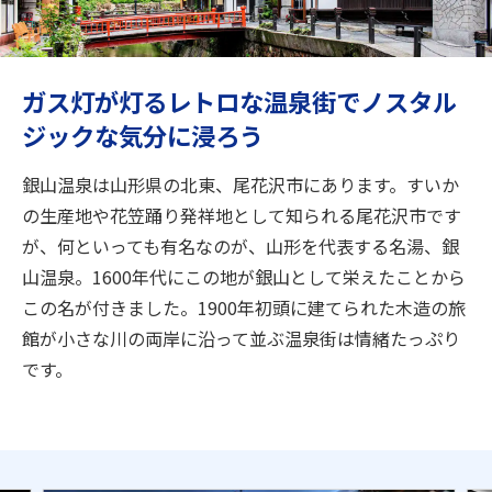
旅のお役立ち情報
ANA サービス
ガス灯が灯るレトロな温泉街でノスタル
ジックな気分に浸ろう
閉じる
銀山温泉は山形県の北東、尾花沢市にあります。すいか
の生産地や花笠踊り発祥地として知られる尾花沢市です
が、何といっても有名なのが、山形を代表する名湯、銀
山温泉。1600年代にこの地が銀山として栄えたことから
この名が付きました。1900年初頭に建てられた木造の旅
館が小さな川の両岸に沿って並ぶ温泉街は情緒たっぷり
です。