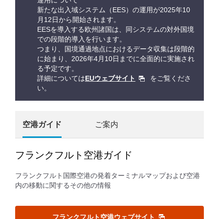
運用について
新たな出入域システム（EES）の運用が2025年10
月12日から開始されます。
EESを導入する欧州諸国は、同システムの対外国境
での段階的導入を行います。
つまり、国境通過地点におけるデータ収集は段階的
に始まり、2026年4月10日までに全面的に実施され
る予定です。
詳細については
EUウェブサイト
をご覧くださ
い。
空港ガイド
ご案内
フランクフルト空港ガイド
フランクフルト国際空港の発着ターミナルマップおよび空港
内の移動に関するその他の情報
フランクフルト空港ウェブサイト