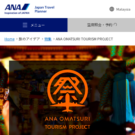
Malaysia
空席照会・予約
メニュー
Home
旅のアイデア
特集
ANA OMATSURI TOURISM PROJECT
おすすめの旅
旅のアイデア
行き先