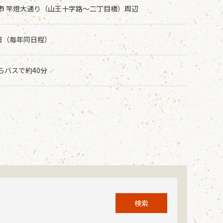
市 竿燈大通り（山王十字路～二丁目橋）周辺
6日（毎年同日程）
らバスで約40分
検索