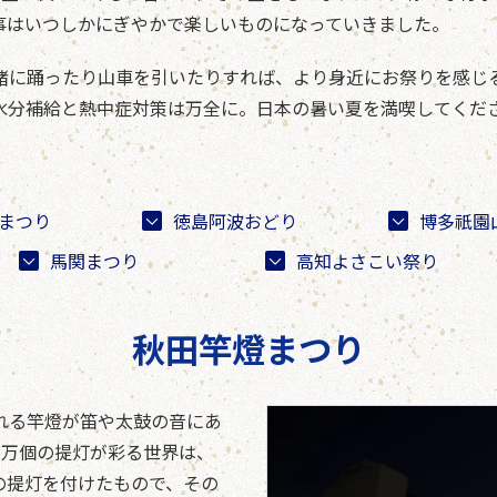
事はいつしかにぎやかで楽しいものになっていきました。
緒に踊ったり山車を引いたりすれば、より身近にお祭りを感じ
水分補給と熱中症対策は万全に。日本の暑い夏を満喫してくだ
まつり
徳島阿波おどり
博多祇園
馬関まつり
高知よさこい祭り
秋田竿燈まつり
れる竿燈が笛や太鼓の音にあ
1万個の提灯が彩る世界は、
の提灯を付けたもので、その