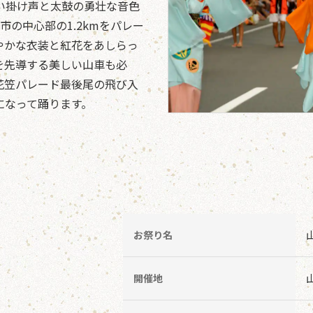
い掛け声と太鼓の勇壮な音色
の中心部の1.2kmをパレー
やかな衣装と紅花をあしらっ
を先導する美しい山車も必
花笠パレード最後尾の飛び入
になって踊ります。
お祭り名
開催地