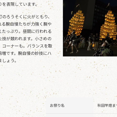
りを表現しています。
灯のろうそくに火がともり、
れる腕自慢たちが力強く腕や
えたっぷり。昼間に行われる
た技が競われます。小さめの
」コーナーも。バランスを取
倍増です。腕自慢の妙技にハ
ましょう。
お祭り名
秋田竿燈ま