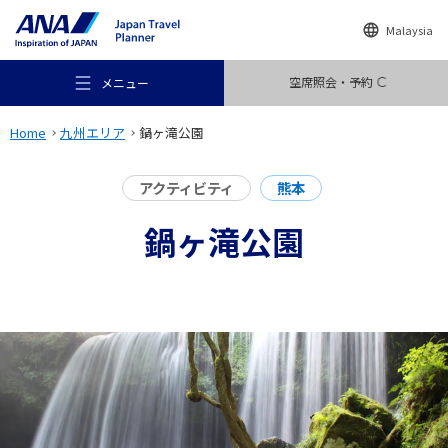
Malaysia
空席照会・予約
メニュー
Home
九州エリア
鍋ヶ滝公園
アクティビティ
熊本
鍋ヶ滝公園
おすすめの旅
旅のアイデア
行き先