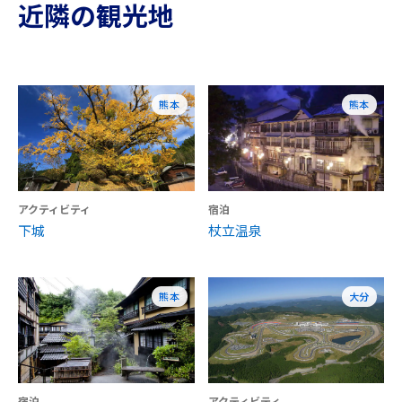
近隣の観光地
熊本
熊本
アクティビティ
宿泊
下城
杖立温泉
熊本
大分
宿泊
アクティビティ