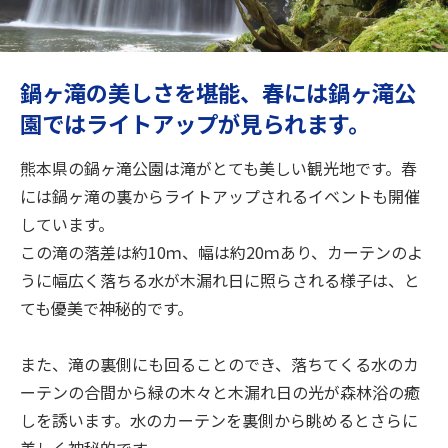
旅のお役立ち情報
ANA サービス
鍋ヶ滝の美しさを堪能、春には鍋ヶ滝公
園ではライトアップが見られます。
閉じる
熊本県の鍋ヶ滝公園は滝がとても美しい観光地です。春
には鍋ヶ滝の裏からライトアップされるイベントも開催
しています。
この滝の落差は約10ｍ、幅は約20ｍあり、カーテンのよ
うに幅広く落ちる水が木漏れ日に照らされる様子は、と
ても優美で神秘的です。
また、滝の裏側にも回ることのでき、落ちてくる水のカ
ーテンの合間から緑の木々と木漏れ日の光が森林浴の癒
しを誘います。水のカーテンを裏側から眺めるとさらに
美しく神秘的です。