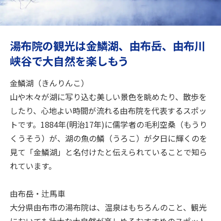
旅のお役立ち情報
ANA サービス
湯布院の観光は金鱗湖、由布岳、由布川
峡谷で大自然を楽しもう
閉じる
金鱗湖（きんりんこ）
山や木々が湖に写り込む美しい景色を眺めたり、散歩を
したり、心地よい時間が流れる由布院を代表するスポッ
トです。1884年(明治17年)に儒学者の毛利空桑（もうり
くうそう）が、湖の魚の鱗（うろこ）が夕日に輝くのを
見て「金鱗湖」と名付けたと伝えられていることで知ら
れています。
由布岳・辻馬車
大分県由布市の湯布院は、温泉はもちろんのこと、観光
においても壮大な大自然が楽しめるおすすめのスポット