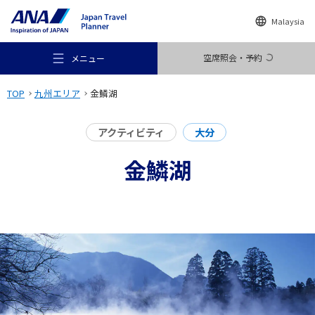
Malaysia
空席照会・予約
メニュー
TOP
九州エリア
金鱗湖
アクティビティ
大分
金鱗湖
おすすめの旅
旅のアイデア
行き先