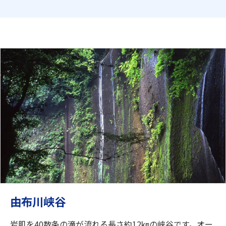
由布川峡谷
岩肌を40数条の滝が流れる長さ約12㎞の峡谷です。オー