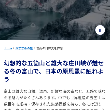
旅のお役立ち情報
ANA サービス
閉じる
Home
おすすめの旅
富山の自然美を体感
幻想的な五箇山と雄大な庄川峡が魅せ
る冬の富山で、日本の原風景に触れよ
う
富山は雄大な自然、温泉、新鮮な海の幸など、五感で味わ
える魅力がたくさんあります。中でも世界遺産の五箇山は
数百年も維持・保存された集落景観を持ち、冬には辺り一