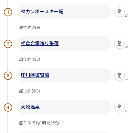
タカンボースキー場
1
車で約25分
相倉合掌造り集落
2
車で約35分
庄川峡遊覧船
3
船で約30分
大牧温泉
4
船と車で約1時間15分