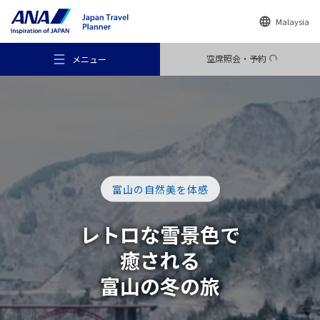
Malaysia
空席照会・予約
メニュー
おすすめの旅
富山の自然美を体感
旅のアイデア
レトロな雪景色で
癒される
行き先
富山の冬の旅