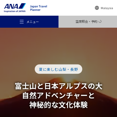
Malaysia
空席照会・予約
メニュー
おすすめの旅
夏に楽しむ山梨・長野
旅のアイデア
富士山と日本アルプスの
大
自然
アドベンチャーと
行き先
神秘的な文化体験