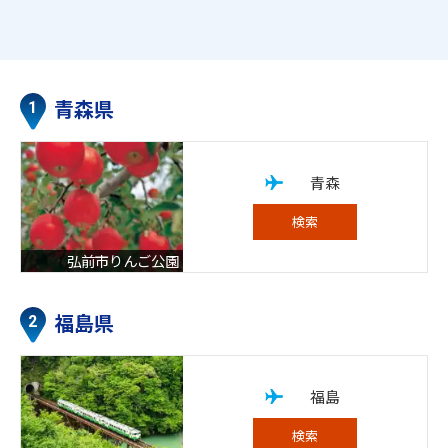
青森県
青森
検索
弘前市りんご公園
福島県
福島
検索