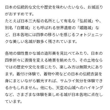
旅のお役立ち情報
日本の伝統的な文化や歴史を味わいたいなら、お城巡り
がおすすめです。
ANA サービス
たとえば日本三大桜の名所として有名な「弘前城」や、
別名「白鷺城」とも呼ばれる世界遺産の「姫路城」な
ど、日本各地には四季の移ろいを感じるフォトジェニッ
閉じる
クな美しい名城が数多く残されています。
各地の個性豊かな城の造形美を見比べてみたり、日本の
四季折々に表情を変える絶景を眺めたり、その土地なら
ではの歴史や文化を感じたり、楽しみ方は無限大にあり
ます。着付け体験で、着物や袴などの日本の伝統衣装を
身にまといながら観光すれば、サムライ気分を体験でき
るかもしれません。他にも、天空の山城へのハイキング
など、さまざまな体験を楽しめる城が日本各地に点在し
ています。