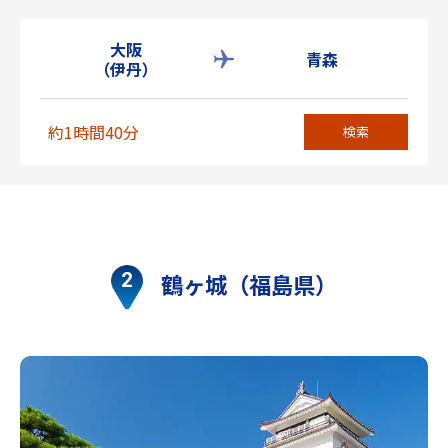
大阪
青森
（伊丹）
約1時間40分
検索
鶴ヶ城（福島県）