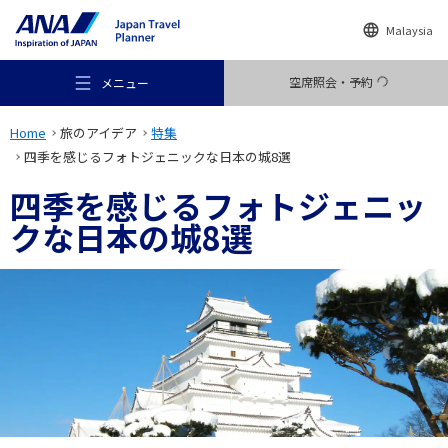
Malaysia
空席照会・予約
メニュー
Home
旅のアイデア
特集
四季を感じるフォトジェニックな日本の城8選
四季を感じるフォトジェニッ
クな日本の城8選
おすすめの旅
旅のアイデア
行き先