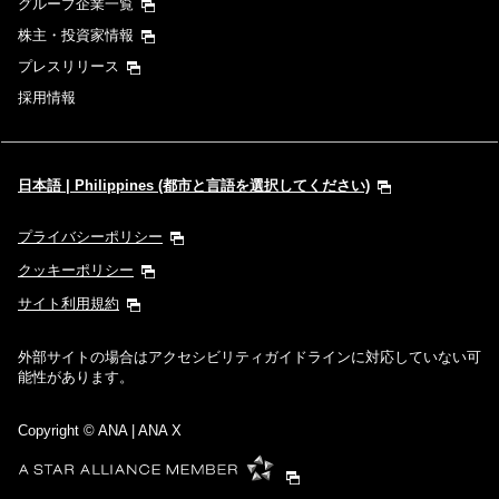
グループ企業一覧
株主・投資家情報
経由地および乗り継ぎ所要時間を追加する
プレスリリース
採用情報
1人
日本語 | Philippines (都市と言語を選択してください)
プライバシーポリシー
プロモーションコードについて
クッキーポリシー
サイト利用規約
前後3日の運賃を検索
外部サイトの場合はアクセシビリティガイドラインに対応していない可
・表示金額は選択いただいた条件でのもっともおトクな運賃となりま
能性があります。
す。
・表示金額と空席状況は最新ではない場合があります。[検索する]ボタ
ンより最新の空席照会結果をご確認ください。
Copyright
© ANA | ANA X
・「＊」は現在金額が確認できない都市・日付となります。空席照会結
果画面にて最新の情報をご確認ください。
・表示金額には、運賃、
燃油特別付加運賃
、
航空保険特別料金
、その他
の各種税金、料金などが含まれます。発券時に再計算するため、変動す