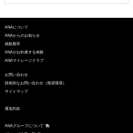
運賃タイプ指定なし
ご利用条件
ANAについて
往路出発日および時間帯
ANAからのお知らせ
日付を選択
就航都市
ANAがお約束する体験
ANAマイレージクラブ
時間帯指定なし
お問い合わせ
経由地および乗り継ぎ所要時間を追加する
技術的なお問い合わせ（推奨環境）
サイトマップ
復路出発日および時間帯
運送約款
日付を選択
ANAグループについて
時間帯指定なし