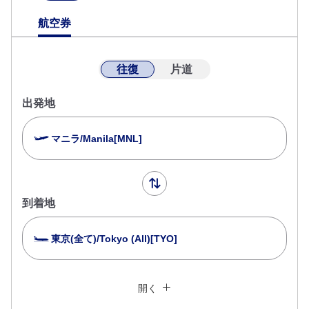
航空券
往復
片道
出発地
マニラ/Manila[MNL]
到着地
東京(全て)/Tokyo (All)[TYO]
複数都市で検索
閉じる
エコノミークラス
開く
往復で異なるクラスで検索