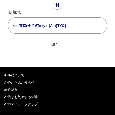
到着地
東京(全て)/Tokyo (All)[TYO]
複数都市で検索
閉じる
エコノミークラス
開く
往復で異なるクラスで検索
運賃タイプ指定なし
ご利用条件
ANAについて
往路出発日および時間帯
ANAからのお知らせ
日付を選択
就航都市
ANAがお約束する体験
ANAマイレージクラブ
時間帯指定なし