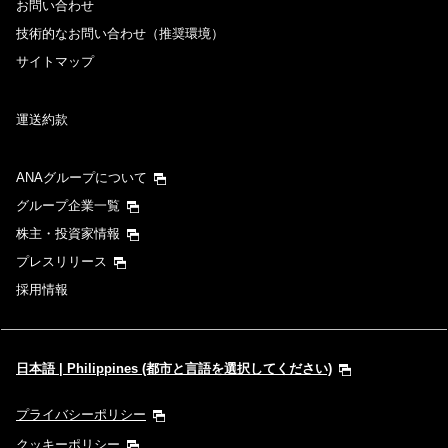
お問い合わせ
経由地および乗り継ぎ所要時間を追加する
技術的なお問い合わせ（推奨環境）
サイトマップ
復路出発日および時間帯
運送約款
日付を選択
ANAグループについて
時間帯指定なし
グループ企業一覧
株主・投資家情報
経由地および乗り継ぎ所要時間を追加する
プレスリリース
採用情報
1人
日本語 | Philippines (都市と言語を選択してください)
プライバシーポリシー
プロモーションコードについて
クッキーポリシー