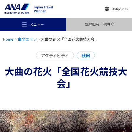
Philippines
空席照会・予約
メニュー
Home
東北エリア
大曲の花火「全国花火競技大会」
アクティビティ
秋田
大曲の花火「全国花火競技大
おすすめの旅
会」
旅のアイデア
行き先