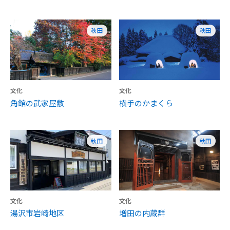
秋田
秋田
文化
文化
角館の武家屋敷
横手のかまくら
秋田
秋田
文化
文化
湯沢市岩崎地区
増田の内蔵群