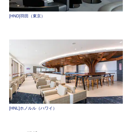
[HND]羽田（東京）
[HNL]ホノルル（ハワイ）