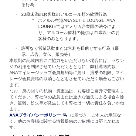
る行為
20歳未満のお客様のアルコール類の飲酒行為
ホノルル空港ANA SUITE LOUNGE, ANA
LOUNGEではアメリカ合衆国の法令によ
り、アルコール飲料の提供は21歳以上のお
客様のみとなります。
許可なく営業活動または営利を目的とする行為（展
示、広告、宣伝、販売等）
本規則の記載内容にご協力をいただけない場合には、ラウン
ジの利用を制限させていただくとともに、弊社運送約款、
ANAマイレージクラブ会員規約等に則り、搭乗の制限、マイ
レージ会員資格の取消しなどをさせていただく場合もござい
ます。
なお、身の回りの私物・貴重品は、お客様ご自身で管理をし
てください。弊社側の故意または重大な過失による場合を除
き、盗難、紛失等が発生しても弊社は一切の責任を負いかね
ます。
ANAプライバシーポリシー
に基づき、ご本人の承諾な
く、他のお客様に関する情報提供のご依頼には応じかねま
す。