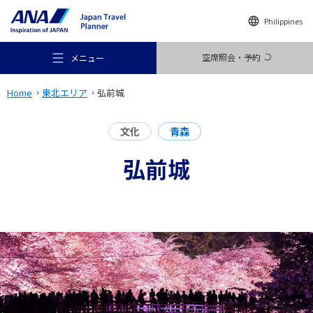
Philippines
空席照会・予約
メニュー
Home
東北エリア
弘前城
文化
青森
弘前城
おすすめの旅
旅のアイデア
行き先