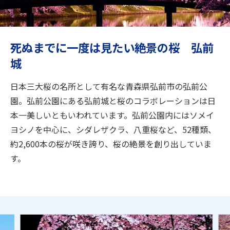
旅のお役立ち情報
ANA サービス
死ぬまでに一度は見たい絶景の桜 弘前
城
閉じる
日本三大桜の名所として有名な青森県弘前市の弘前公
園。弘前公園にある弘前城と桜のコラボレーションは日
本一美しいともいわれています。弘前公園内にはソメイ
ヨシノを中心に、シダレザクラ、八重桜など、52種類、
約2,600本の桜が咲き誇り、桜の絶景を創り出していま
す。