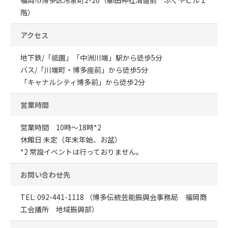
福岡市博多区冷泉町2-20（櫛田神社清道前 ふくやビル１
階）
アクセス
地下鉄/「祗園」「中洲川端」駅から徒歩5分
バス/「川端町・博多座前」から徒歩5分
「キャナルシティ博多前」から徒歩2分
営業時間
営業時間 10時～18時*2
休館日 未定（年末年始、お盆）
*2 常設イベントは行っておりません。
お問い合わせ先
TEL: 092-441-1118 （博多伝統芸能振興会事務局 福岡商
工会議所 地域振興部）