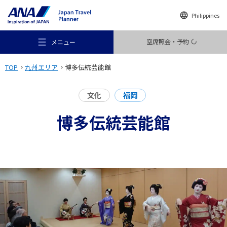
Philippines
空席照会・予約
メニュー
TOP
九州エリア
博多伝統芸能館
文化
福岡
博多伝統芸能館
おすすめの旅
旅のアイデア
行き先