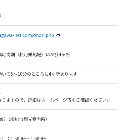
り
agawa-net.com/ohori.php
橋町高畑（松月乗船場）ほか計4ヶ所
いて5～10分のところに4ヶ所あります
で
なりますので、詳細はホームページ等をご確認ください。
74-0891（柳川市観光案内所）
：1,500円～1,600円