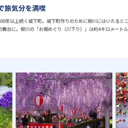
で旅気分を満喫
400年以上続く城下町。城下町作りのために柳川にはいたると
の舞台に。柳川の「お堀めぐり（川下り）」は約4キロメートル