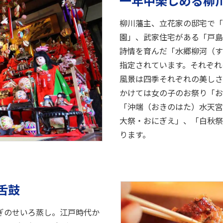
一年中楽しめる柳
柳川藩主、立花家の邸宅で「
園」、武家住宅がある「戸島
詩情を育んだ「水郷柳河（す
指定されています。それぞれ
風景は四季それぞれの美しさ
かけては女の子のお祭り「お
「沖端（おきのはた）水天宮
大祭・おにぎえ」、「白秋祭
ります。
舌鼓
ぎのせいろ蒸し。江戸時代か