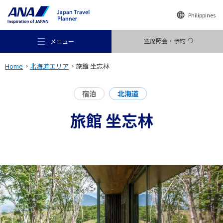
Philippines
空席照会・予約
メニュー
Home
北海道エリア
旅館 坐忘林
宿泊
北海道
旅館 坐忘林
おすすめの旅
旅のアイデア
行き先