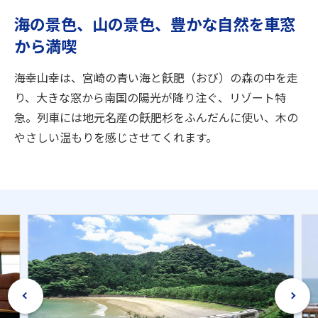
旅のお役立ち情報
海の景色、山の景色、豊かな自然を車窓
から満喫
ANA サービス
海幸山幸は、宮崎の青い海と飫肥（おび）の森の中を走
り、大きな窓から南国の陽光が降り注ぐ、リゾート特
閉じる
急。列車には地元名産の飫肥杉をふんだんに使い、木の
やさしい温もりを感じさせてくれます。