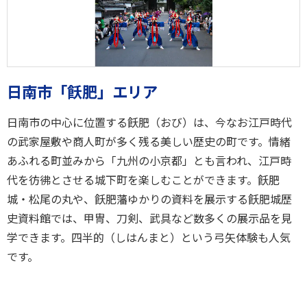
日南市「飫肥」エリア
日南市の中心に位置する飫肥（おび）は、今なお江戸時代
の武家屋敷や商人町が多く残る美しい歴史の町です。情緒
あふれる町並みから「九州の小京都」とも言われ、江戸時
代を彷彿とさせる城下町を楽しむことができます。飫肥
城・松尾の丸や、飫肥藩ゆかりの資料を展示する飫肥城歴
史資料館では、甲冑、刀剣、武具など数多くの展示品を見
学できます。四半的（しはんまと）という弓矢体験も人気
です。