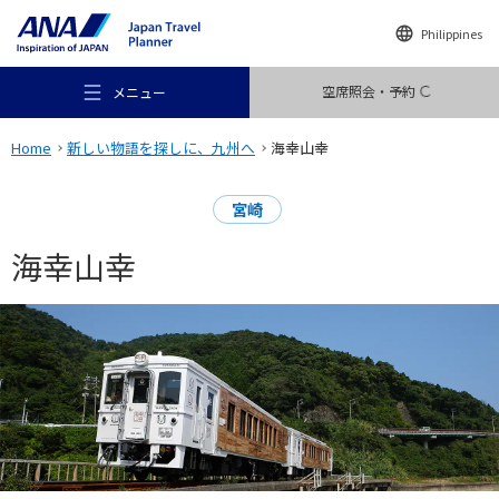
Philippines
空席照会・予約
メニュー
Home
新しい物語を探しに、九州へ
海幸山幸
宮崎
海幸山幸
おすすめの旅
旅のアイデア
行き先