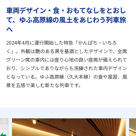
旅のお役立ち情報
車両デザイン・食・おもてなしをとおし
て、ゆふ高原線の風土をあじわう列車旅
ANA サービス
へ
2024年4月に運行開始した特急「かんぱち・いちろ
閉じる
く」。外観は艶のある黒を基調としたデザインで、全席
グリーン席の車内には座り心地の良い座席が備えられて
おり、シンプルでありながらも洗練された車内デザイン
となっている。ゆふ高原線（久大本線）の食や風習、風
景を五感で楽しむ新たな列車です。