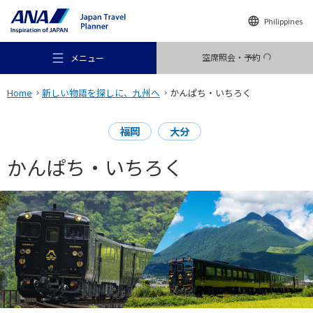
Philippines
空席照会・予約
メニュー
Home
新しい物語を探しに、九州へ
かんぱち・いちろく
福岡
大分
かんぱち・いちろく
おすすめの旅
旅のアイデア
行き先