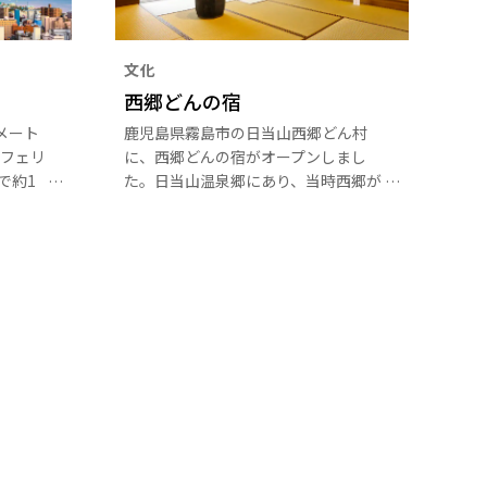
文化
西郷どんの宿
メート
鹿児島県霧島市の日当山西郷どん村
フェリ
に、西郷どんの宿がオープンしまし
で約1
た。日当山温泉郷にあり、当時西郷が
景観は
宿泊していた龍宝家をもとに建設され
。
た資料館で、日本庭園も併設。新たな
観光施設として注目を集めています。