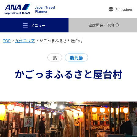
Philippines
空席照会・予約
メニュー
TOP
九州エリア
かごっまふるさと屋台村
食
鹿児島
かごっまふるさと屋台村
おすすめの旅
旅のアイデア
行き先