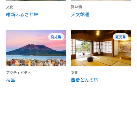
文化
買い物
維新ふるさと館
天文館通
鹿児島
鹿児島
アクティビティ
文化
桜島
西郷どんの宿