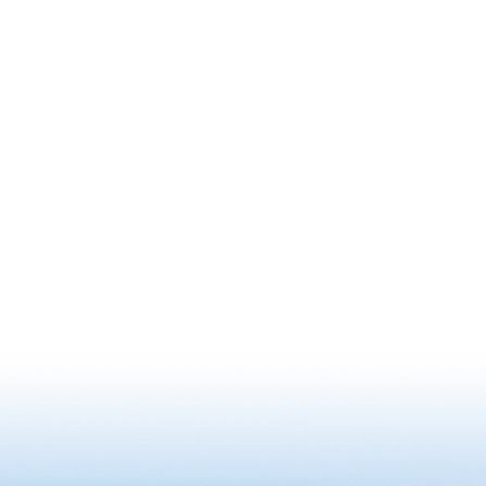
り、晴れ
久島を望