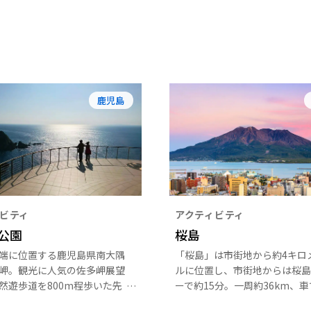
鹿児島
ビティ
アクティビティ
公園
桜島
端に位置する鹿児島県南大隅
「桜島」は市街地から約4キロ
岬。観光に人気の佐多岬展望
ルに位置し、市街地からは桜島
然遊歩道を800m程歩いた先
ーで約15分。一周約36km、車
碧の大海原が目の前に広が
時間で回ることができる。自然