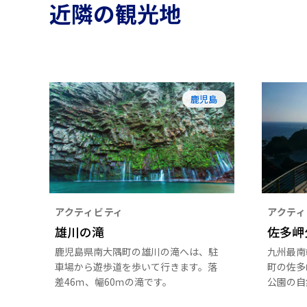
近隣の観光地
鹿児島
アクティビティ
アクティ
雄川の滝
佐多岬
鹿児島県南大隅町の雄川の滝へは、駐
九州最南
車場から遊歩道を歩いて行きます。落
町の佐多
差46ｍ、幅60ｍの滝です。
公園の自
には、紺