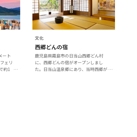
文化
西郷どんの宿
メート
鹿児島県霧島市の日当山西郷どん村
フェリ
に、西郷どんの宿がオープンしまし
で約1
た。日当山温泉郷にあり、当時西郷が
景観は
宿泊していた龍宝家をもとに建設され
。
た資料館で、日本庭園も併設。新たな
観光施設として注目を集めています。