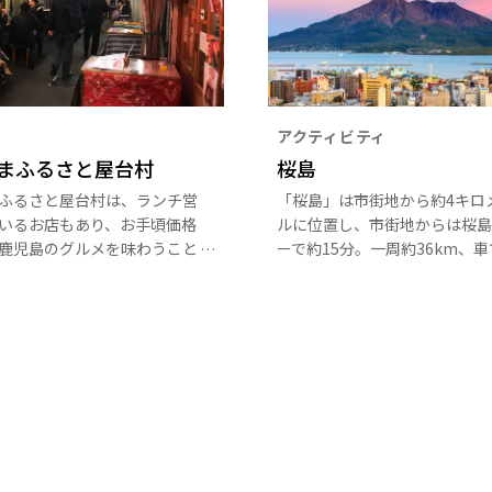
アクティビティ
まふるさと屋台村
桜島
ふるさと屋台村は、ランチ営
「桜島」は市街地から約4キロ
いるお店もあり、お手頃価格
ルに位置し、市街地からは桜島
鹿児島のグルメを味わうこと
ーで約15分。一周約36km、車
す。
時間で回ることができる。自然
もちろん食や温泉など魅力満載