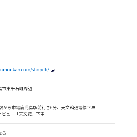
tenmonkan.com/shopdb/
島市東千石町周辺
央駅から市電鹿児島駅前行き6分、天文館通電停下車
ィビュー「天文館」下車
なる