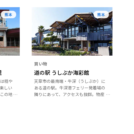
熊本
熊本
買い物
里
道の駅 うしぶか海彩館
は穏や
天草市の最南端・牛深（うしぶか）に
楽しい
ある道の駅。牛深港フェリー発着場の
この地
隣りにあって、アクセスも抜群。物産
施設
館には、地元であがった海産物などを
では、
原料とした練り物や干物などの特産品
ば、田
が並んでいます。レストランでは、周
出迎え
辺の島々や海などの自然、地域のシン
のにど
ボル・牛深ハイヤ大橋を眺めながら、
てくれ
地元食材を使った海鮮丼などを楽しむ