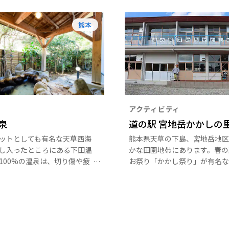
熊本
アクティビティ
泉
道の駅 宮地岳かかしの
ットとしても有名な天草西海
熊本県天草の下島、宮地岳地区
し入ったところにある下田温
かな田園地帯にあります。春の
100%の温泉は、切り傷や疲
お祭り「かかし祭り」が有名な
効果があるといわれていま
に新しくオープンした観光交流
も古く、開湯は約750年前と
「道の駅 宮地岳かかしの里」
て、「一匹の傷ついた白鷺が
天草の特産品販売や地元産のそ
しているところから、温泉が
舎料理が楽しめます。かかしが
た」という伝説も残されてい
てくれる農村風景は、初めてな
こか懐かしく、訪れる人を癒し