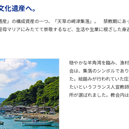
文化遺産へ。
遺産」の構成資産の一つ、「天草の﨑津集落」。 禁教期にあっ
聖母マリアにみたてて崇敬するなど、生活や生業に根ざした身
穏やかな羊角湾を臨み、漁村
会は、集落のシンボルであり
た。絵踏みが行われていた庄
たいというフランス人宣教師
所が選ばれました。教会内は