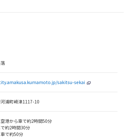
集落
city.amakusa.kumamoto.jp/sakitsu-sekai
浦町﨑津1117-10
空港から車で約2時間50分
で約2時間30分
車で約50分