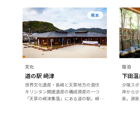
熊本
文化
宿泊
道の駅 﨑津
下田温
世界文化遺産・長崎と天草地方の潜伏
夕陽スポ
キリシタン関連遺産の構成資産の一つ
岸から少
「天草の﨑津集落」にある道の駅。﨑
泉。源泉
津教会の拝観や集落散策などの案内、
労回復の
﨑津・今富のキリシタン史に関するパ
す。歴史
ネル展示、物産販売などを行っていま
されてい
す。レンタサイクル（1日：200円）
傷を癒や
も利用できます。
湧き出し
ます。