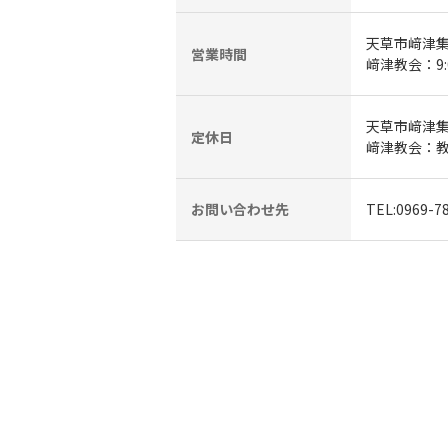
天草市﨑津集落
営業時間
﨑津教会：9:0
天草市﨑津集
定休日
﨑津教会：
お問い合わせ先
TEL:096