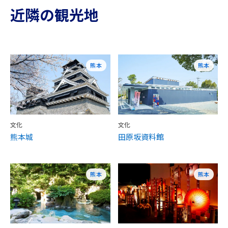
近隣の観光地
熊本
熊本
文化
文化
熊本城
田原坂資料館
熊本
熊本