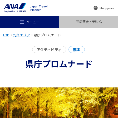
Philippines
空席照会・予約
メニュー
TOP
九州エリア
県庁プロムナード
アクティビティ
熊本
県庁プロムナード
おすすめの旅
旅のアイデア
行き先