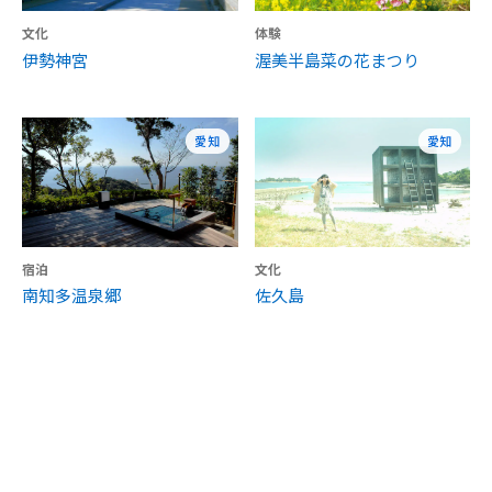
文化
体験
伊勢神宮
渥美半島菜の花まつり
愛知
愛知
宿泊
文化
南知多温泉郷
佐久島