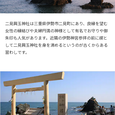
旅のお役立ち情報
ANA サービス
二見興玉神社は三重県伊勢市二見町にあり、良縁を望む
女性の縁結びや夫婦円満の神様として有名でお守りや御
朱印も人気があります。近隣の伊勢神宮参拝の前に禊と
閉じる
して二見興玉神社を身を清めるというのが古くからある
習わしです。