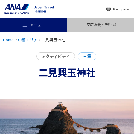
Philippines
空席照会・予約
メニュー
Home
中部エリア
二見興玉神社
アクティビティ
三重
二見興玉神社
おすすめの旅
旅のアイデア
行き先