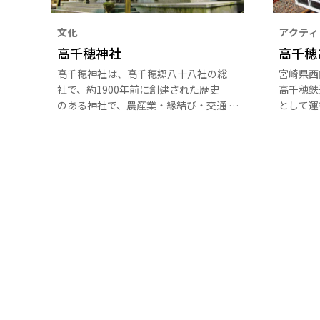
文化
アクティ
高千穂神社
高千穂
高千穂神社は、高千穂郷八十八社の総
宮崎県西
社で、約1900年前に創建された歴史
高千穂鉄
のある神社で、農産業・縁結び・交通
として運
安全・厄除けの神として広く信仰を集
行けるロ
めています。境内には樹齢800年の
平成17
「秩父杉」や、縁結びで有名な「夫婦
旧高千穂
杉」がそびえています。また、神社境
鉄道オリ
内の神楽殿では、毎晩「高千穂神楽」
ートが走
が行なわれます。
ができま