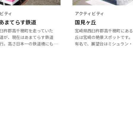
ビティ
アクティビティ
あまてらす鉄道
国見ヶ丘
臼杵郡高千穂町を走っていた
宮崎県西臼杵郡高千穂町にある
道が、現在はあまてらす鉄道
丘は宮崎の絶景スポットです。
行。高さ日本一の鉄道橋にも
有名で、展望台はミシュラン・
ーカル列車として人気です。
ンガイド・ジャポンで一つ星を
年の台風の影響で廃線となった
ました。標高513ｍ。高千穂盆
鉄道。その線路をあまてらす
望でき、雲海を気象条件が合え
ジナルのグランドスーパーカ
早朝に見ることができます。神
り、雄大な景色を楽しむこと
の御孫・建磐龍命（タテイワタ
す。
コト）が国見をされたという伝
です。