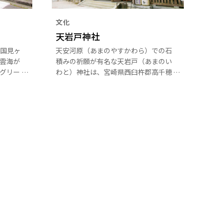
文化
天岩戸神社
国見ヶ
天安河原（あまのやすかわら）での石
雲海が
積みの祈願が有名な天岩戸（あまのい
グリー
わと）神社は、宮崎県西臼杵郡高千穂
獲得し
町にあります。宮崎のパワースポット
地を一
といわれる天岩戸神社は御朱印やお守
ば秋の
りをいただくために参拝する人も多い
武天皇
場所。日本神話（古事記・日本書紀）
ツノミ
に書かれている、天岩戸神話の伝説の
説の丘
地で、西本宮・東本宮があり、両社と
も天照大神を御祭神としてお祀りして
います。西本宮は天照大神がお隠れに
なられた洞窟が御神体です。近くに
は、天照大神が天岩戸に隠れ天地暗黒
となり、八百万の神々がこの河原に集
まり相談されたと伝える大洞窟があり
ます。