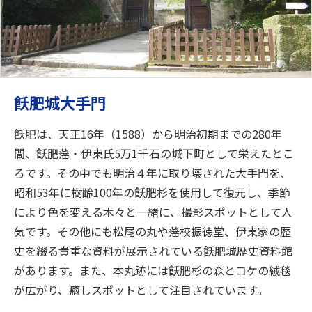
飫肥城大手門
飫肥は、天正16年（1588）から明治初期までの280年
間、飫肥藩・伊東氏5万1千石の城下町として栄えたとこ
ろです。その中でも明治４年に取り壊された大手門を、
昭和53年に樹齢100年の飫肥杉を使用して復元し、季節
により色を変える木々と一緒に、撮影スポットとして人
気です。その他にも松尾の丸や藩校振徳堂、伊東家の歴
史を綴る貴重な資料が展示されている飫肥城歴史資料館
があります。また、本丸跡には飫肥杉の森とコケの絨毯
が広がり、癒しスポットとして注目されています。