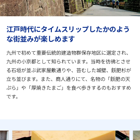
旅のお役立ち情報
ANA サービス
江戸時代にタイムスリップしたかのよう
な街並みが楽しめます
閉じる
九州で初めて重要伝統的建造物群保存地区に選定され、
九州の小京都として知られています。当時を彷彿とさせ
る石垣が並ぶ武家屋敷通りや、苔むした城壁、飫肥杉が
立ち並びます。また、商人通りにて、名物の「飫肥の天
ぷら」や「厚焼きたまご」を食べ歩きするのもおすすめ
です。