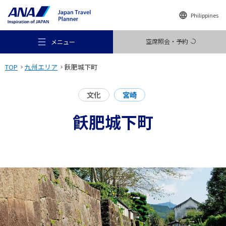
Philippines
空席照会・予約
メニュー
TOP
九州エリア
飫肥城下町
文化
宮崎
飫肥城下町
おすすめの旅
旅のアイデア
行き先