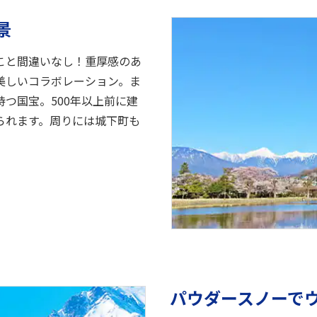
景
こと間違いなし！重厚感のあ
美しいコラボレーション。ま
つ国宝。500年以上前に建
られます。周りには城下町も
パウダースノーで