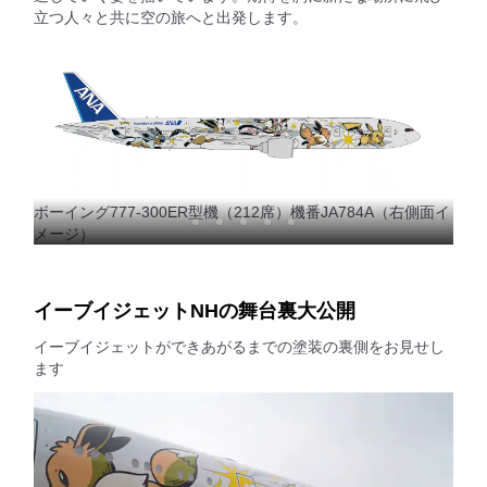
立つ人々と共に空の旅へと出発します。
ボーイング777-300ER型機（212席）機番JA784A（右側面イ
メージ）
イーブイジェットNHの舞台裏大公開
イーブイジェットができあがるまでの塗装の裏側をお見せし
ます