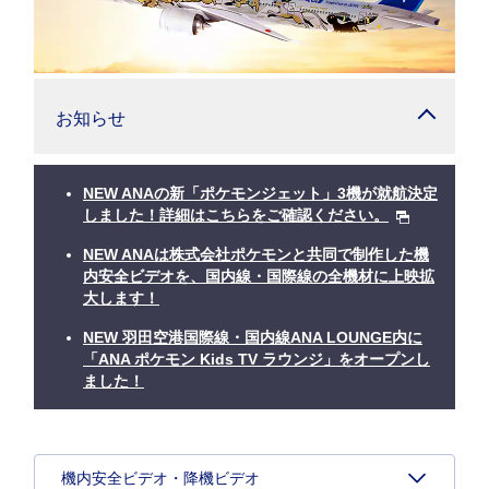
お知らせ
NEW ANAの新「ポケモンジェット」3機が就航決定
しました！詳細はこちらをご確認ください。
NEW ANAは株式会社ポケモンと共同で制作した機
内安全ビデオを、国内線・国際線の全機材に上映拡
大します！
NEW 羽田空港国際線・国内線ANA LOUNGE内に
「ANA ポケモン Kids TV ラウンジ」をオープンし
ました！
機内安全ビデオ・降機ビデオ