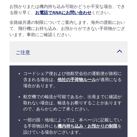
お預かりまたは機内持ち込み可能かどうか不安な場合、でき
る限り早く、
お電話でANAにお問い合わせ
ください。
全路線共通の制限についてご案内します。海外の渡航におい
て、飛行機にお持ち込み、お預かりができない手荷物がござ
います。事前にご確認ください。
ご注意
コードシェア便および他航空会社の運航便が旅程に
含まれる場合は、
他社の手荷物ルール
が適用になる
場合があります。
航空機での輸送が可能であるか、出発までに確認が
取れない場合は、輸送をお断りすることがあります
ので、あらかじめご了承ください。
一部の国・地域によっては、本ページに記載してい
る手荷物以外にも
機内持ち込み・お預かりの制限
を
設けている場合がございます。