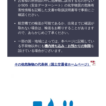
お客様の所持品の中に危険物に該当するものがない
かSDS（安全データーシート）の化学物質の危険有
害性情報を記載した文書や取扱説明書等で事前にご
確認ください。
航空機での輸送が可能であるか、出発までに確認が
取れない場合は、輸送をお断りすることがあります
ので、あらかじめご了承ください。
一部の国・地域によっては、本ページに記載してい
る手荷物以外にも
機内持ち込み・お預かりの制限
を
設けている場合がございます。
その他危険物の代表例（国土交通省ホームページ）