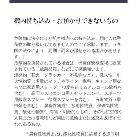
機内持ち込み・お預かりできないもの
危険物は法令により航空機内への持ち込み、預け入れ手
荷物の取り扱いもできませんのでご了承願います。（各
国の法令により、罰則・罰金が課せられる場合がありま
す。）
危険物を所持されている場合は、出発保安検査場に設置
されている「放棄品箱」などにて廃棄願います。
爆発物（花火・クラッカー・不発弾など）、発火性・引
火性物質（多量のマッチやライター燃料、キャンプ用な
らびに家庭用ストーブ、70度を超えるアルコール飲料を
含む）、高圧ガス（コンロ用カセットボンベ、スポーツ
用酸素スプレー、徐塵スプレーを含む）、有毒物質（殺
虫剤を含む）、腐食性物質*、放射性物質、強磁気性物
質、酸化性物質*、有害・刺激的なもの、その他航空機や
人員または搭載物など周囲に危険または迷惑を及ぼす恐
れのあるもの。
* 腐食性物質または酸化性物質に該当する漂白剤