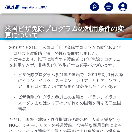
米国ビザ免除プログラムの利用条件の変
更について
2016年1月21日、米国は「ビザ免除プログラムの改定および
テロリスト渡航防止法」の施行を開始しました。
この法により、以下に該当する渡航者はビザ免除プログラム
を利用できず、非移民ビザを取得する必要がございます。
ビザ免除プログラム参加国の国籍で、2011年3月1日以降
にイラン、イラク、スーダン、シリア、リビア、ソマリ
ア、またはイエメンに渡航または滞在したことがある
ビザ免除プログラム参加国の国籍と、イラン、イラク、
スーダンまたはシリアのいずれかの国籍を有する二重国
籍者
ただし、国際・地域・政府機関の代表公務、人道支援を行う
NGO、ジャーナリストの報道渡航、合法的な商用目的による
イラン・イラク渡航等、個々の審査により免除される場合も