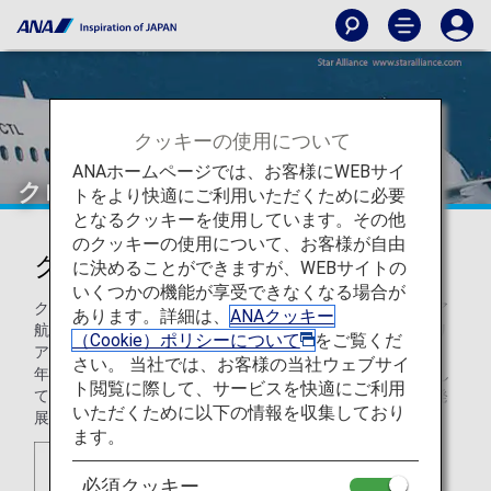
クッキーの使用について
ANAホームページでは、お客様にWEBサイ
クロアチア航空（OU）
トをより快適にご利用いただくために必要
となるクッキーを使用しています。その他
のクッキーの使用について、お客様が自由
クロアチア航空（OU）
に決めることができますが、WEBサイトの
いくつかの機能が享受できなくなる場合が
クロアチアのナショナルフラッグキャリアであるクロアチア
あります。詳細は、
ANAクッキー
航空は、国内線および国際線を提供するフルサービスキャリ
（Cookie）ポリシーについて
をご覧くだ
アです。
さい。 当社では、お客様の当社ウェブサイ
年間で全観光客の約3分の1がクロアチア航空運航便を利用し
ト閲覧に際して、サービスを快適にご利用
ており、ナショナルキャリアとしてクロアチアの観光業の発
いただくために以下の情報を収集しており
展に大きく貢献しています。
ます。
必須クッキー