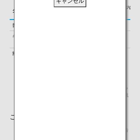
キャンセル
区間基本マイレージに
タイプ
予約クラス
対する積算率
普通運賃
Y, B
100%
キャリアペックス運賃
M, H, K, Q,
70%
V, A, F
割引運賃, 包括旅行運賃
W, S, T, E,
50%
J, O, L, G,
P
2010年12月1日時点の情報です。
予約クラスとは、航空券上に記載されている予約上のク
ラスになります。対象の予約クラス以外で予約された航
空券はマイル積算の対象外です。
ご注意
提携航空会社によって、積算率・積算対象クラスが予告
なく変更になる場合があります。