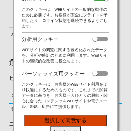
このクッキーは、WEBサイトの一般的な動作の
ために必要です。お客様が安全にフライトを予
約したり、ログイン状態を継続できるようにし
ます。
分析用クッキー
WEBサイトの閲覧に関する匿名化されたデータ
を、分析や統計のために利用します。WEBサイ
運賃別積算率
トの継続的な改善に役立ちます。
パーソナライズ用クッキー
ビジネスクラス
このクッキーは、お客様のWEBサイト利用をよ
り快適にするためのものです。これまでの閲覧
区間基本マイレージに
タイプ
予約クラス
データに基づき、お客様一人ひとりの興味・関
対する積算率
心に合ったコンテンツをWEBサイトや電子メー
ル、SNS、広告にて提供します。
普通運賃
C, D, Z
125%
選択して同意する
エコノミークラス