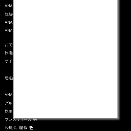
ANAからのお知らせ
就航都市
ANAがお約束する体験
ANAマイレージクラブ
お問い合わせ
技術的なお問い合わせ（推奨環境）
サイトマップ
運送約款
ANAグループについて
グループ企業一覧
株主・投資家情報
プレスリリース
欧州採用情報