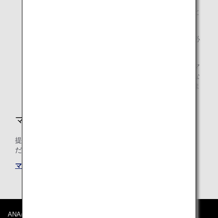
積算率・積算対象クラスは、搭乗日時点のものが適用と
なります。
ご利用後、マイル積算が確認されるまで、事後登録に必
要な書類を必ず保管してください。
提携航空会社運航のコードシェア便をご利用の場合、マ
イル積算は、運航会社の予約クラスに基づく積算率にな
り、積算率が異なる場合や、積算されない場合がありま
す。
マイルの積算条件
提携航空会社共通のマイル積算条件についても必ずご確認く
ださい。
マイル積算条件
ANAについて