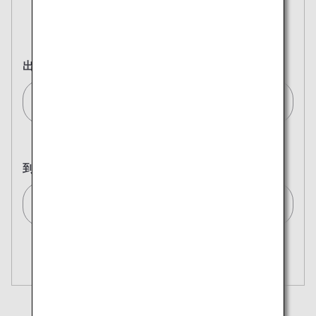
往復
片道
出発地
ストックホルム(全て)/Stockholm (All)[STO]
到着地
東京(全て)/Tokyo (All)[TYO]
複数都市で検索
閉じる
エコノミークラス
開く
往復で異なるクラスで検索
運賃タイプ指定なし
ご利用条件