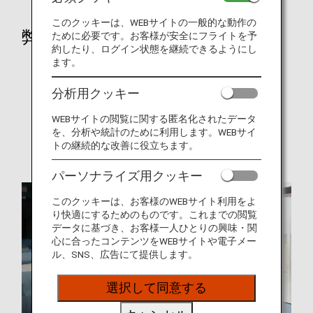
このクッキーは、WEBサイトの一般的な動作の
弊社について
ために必要です。お客様が安全にフライトを予
約したり、ログイン状態を継続できるようにし
ます。
ANAについて
受賞履歴
分析用クッキー
シートマップ
WEBサイトの閲覧に関する匿名化されたデータ
を、分析や統計のために利用します。WEBサイ
ANAマイレージクラブ（AMC）
トの継続的な改善に役立ちます。
パーソナライズ用クッキー
このクッキーは、お客様のWEBサイト利用をよ
り快適にするためのものです。これまでの閲覧
データに基づき、お客様一人ひとりの興味・関
心に合ったコンテンツをWEBサイトや電子メー
ル、SNS、広告にて提供します。
選択して同意する