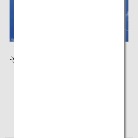
その他
壁紙
ポケモンジェット 赤・緑・青
そらとぶピカチュウプロジェクト
予約
航空券