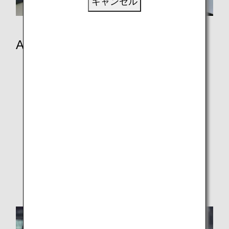
キャンセル
ANAでのご旅行
クラス別サービス
ファーストクラス
ビジネスクラス
プレミアムエコノミー
エコノミークラス
ANAオリジナルアロマ
機内エンターテインメントとWi-Fi