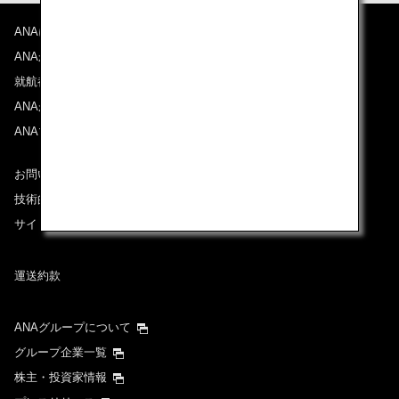
ANAについて
往路出発日および時間帯
ANAからのお知らせ
日付を選択
就航都市
ANAがお約束する体験
ANAマイレージクラブ
時間帯指定なし
お問い合わせ
経由地および乗り継ぎ所要時間を追加する
技術的なお問い合わせ（推奨環境）
サイトマップ
復路出発日および時間帯
運送約款
日付を選択
ANAグループについて
時間帯指定なし
グループ企業一覧
株主・投資家情報
経由地および乗り継ぎ所要時間を追加する