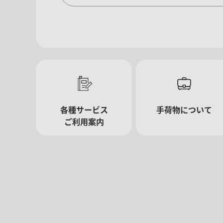
複数都市で検索
エコノミークラス
往復で異なるクラスで検索
ご利用条件
往路出発日および時間帯
各種サービス
手荷物について
日付を選択
ご利用案内
時間帯指定なし
経由地および乗り継ぎ所要時間を追加する
1人