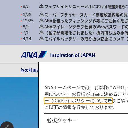
8/7
ウェブサイトリニューアルにおける機能制限
6/26
スーパーフライヤーズカード制度改定内容の見
12/25
ANAを装ったフィッシング詐欺にご注意くだ
8/4
ANAマイレージクラブ会員のWebパスワード
7/1
（基準が明確化されました）機内持ち込み手荷
4/14
モバイルバッテリーの取り扱い変更について（2
旅の計画とご予約
ご旅行の準備
ANAがお約束する体
ANAホームページでは、お客様にWE
用について、お客様が自由に決めること
ー（Cookie）ポリシーについて
をご覧
に以下の情報を収集しております。
必須クッキー