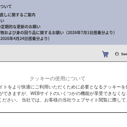
について
直しに関するご案内
さい
の定期的な更新のお願い
物および身の回り品に関するお願い（2026年7月1日搭乗分より）
026年4月24日搭乗分より）
Sw
験
ANAマイレージクラブ
クッキーの使用について
東京の先へ、追加運賃なしで広がる旅を 諸条件あり 詳細はこちら
Bサイトをより快適にご利用いただくために必要となるクッキー
ができますが、WEBサイトのいくつかの機能が享受できなくな
ください。 当社では、お客様の当社ウェブサイト閲覧に際し