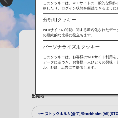
このクッキーは、WEBサイトの一般的な動
約したり、ログイン状態を継続できるように
分析用クッキー
WEBサイトの閲覧に関する匿名化されたデー
の継続的な改善に役立ちます。
予約
運航状況
予約確
パーソナライズ用クッキー
航空券
特典航空券
ホテル
レ
このクッキーは、お客様のWEBサイト利用
データに基づき、お客様一人ひとりの興味・
ル、SNS、広告にて提供します。
出発地
ストックホルム(全て)/Stockholm (All)[STO