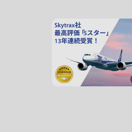
前後3日の運賃を検索
・表示金額は選択いただいた条件でのもっともおトクな運賃
・表示金額と空席状況は最新ではない場合があります。[検索
・「＊」は現在金額が確認できない都市・日付となります。
・表示金額には、運賃、
燃油特別付加運賃
、
航空保険特別料
・複数空港がある都市においては、複数空港の中でのおトク