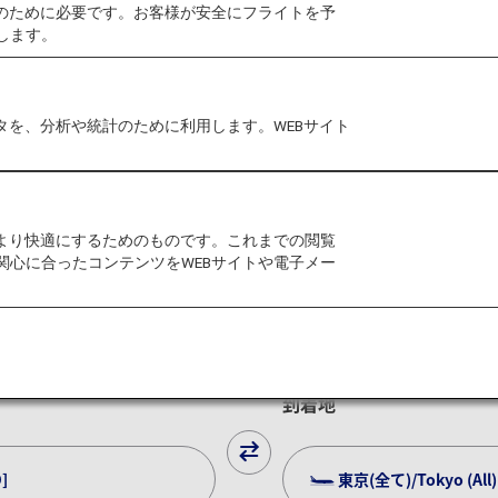
作のために必要です。お客様が安全にフライトを予
します。
タを、分析や統計のために利用します。WEBサイト
認
チェックイン
ンタカー
をより快適にするためのものです。これまでの閲覧
関心に合ったコンテンツをWEBサイトや電子メー
往復
片道
到着地
]
東京(全て)/Tokyo (All)