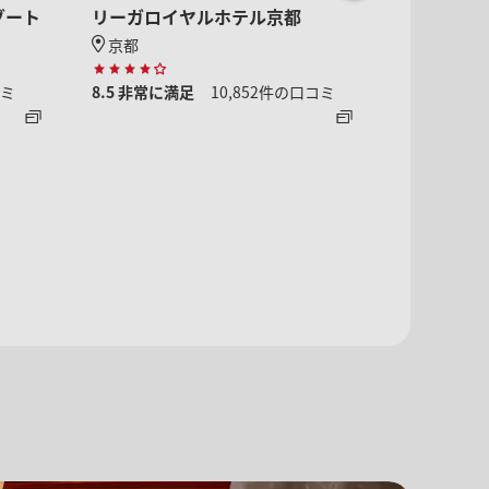
ゾート
リーガロイヤルホテル京都
京都新阪
京都
京都
コミ
8.5
非常に満足
10,852件の口コミ
8.6
非常に