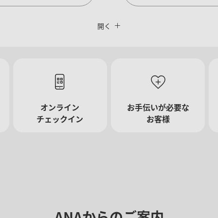
閉じる
運賃タイプ指定なし
開く
復路出発日および時間帯
オンライン
お手伝いが必要な
日付を選択
チェックイン
お客様
時間帯指定なし
経由地および乗り継ぎ所要時間を
ANAからのご案内