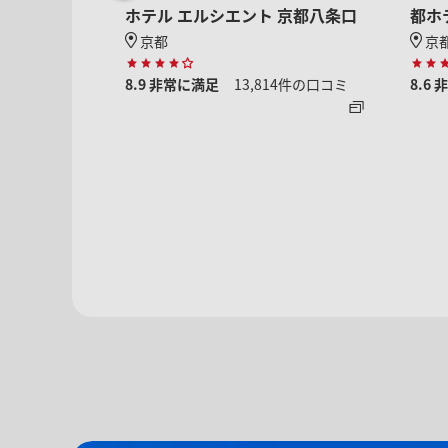
by
ホテル エルシエント 京都八条口
都ホ
京都
京
8.9
非常に満足
13,814件の口コミ
8.6
コミ