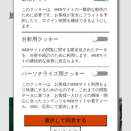
このクッキーは、WEBサイトの一般的な動作の
旅の計画
ために必要です。お客様が安全にフライトを予
約したり、ログイン状態を継続できるようにし
ます。
ネットワーク
プロモーション
分析用クッキー
コードシェア便
WEBサイトの閲覧に関する匿名化されたデータ
を、分析や統計のために利用します。WEBサイ
ジョイントベンチャー（共同事業）
トの継続的な改善に役立ちます。
就航都市
パーソナライズ用クッキー
運航会社（エアージャパン）
このクッキーは、お客様のWEBサイト利用をよ
り快適にするためのものです。これまでの閲覧
データに基づき、お客様一人ひとりの興味・関
心に合ったコンテンツをWEBサイトや電子メー
ル、SNS、広告にて提供します。
選択して同意する