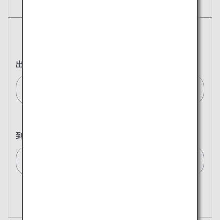
航空券
往復
片道
出発地
ストックホルム(全て)/Stockholm (All)[STO]
到着地
東京(全て)/Tokyo (All)[TYO]
複数都市で検索
閉じる
エコノミークラス
開く
往復で異なるクラスで検索