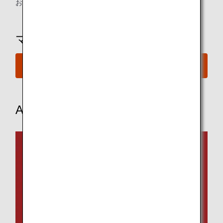
運賃タイプ指定なし
お問い合わせ
ご予約の手続き
ご利用条件
マイルを使ってご予約
往路出発日および時間帯
日付を選択
特典のご予約
時間帯指定なし
ANAでのご旅行
経由地および乗り継ぎ所要時間を追加する
復路出発日および時間帯
日付を選択
時間帯指定なし