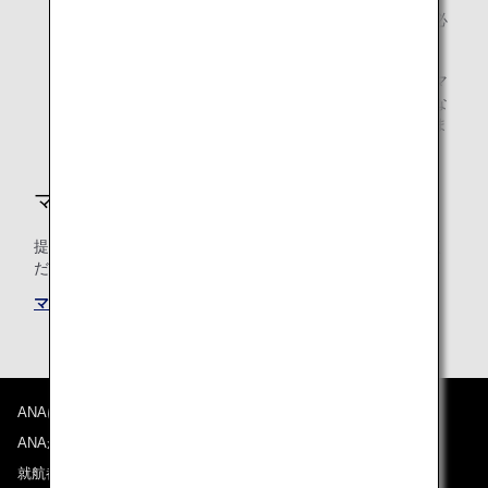
ご利用後、マイル積算が確認されるまで、事後登録に必
要な書類を必ず保管してください。
提携航空会社運航のコードシェア便をご利用の場合、マ
イル積算は、運航会社の予約クラスに基づく積算率にな
り、積算率が異なる場合や、積算されない場合がありま
す。
マイルの積算条件
提携航空会社共通のマイル積算条件についても必ずご確認く
ださい。
マイル積算条件
ANAについて
ANAからのお知らせ
就航都市