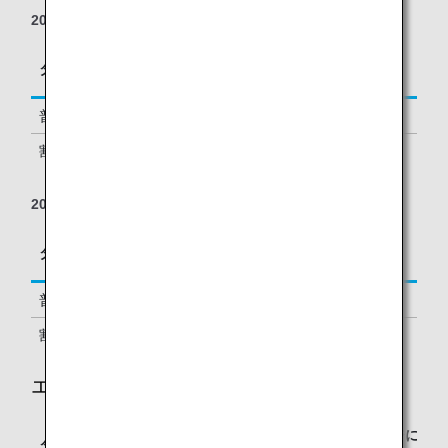
2022年9月1日の搭乗分より
区間基本マイレージに
タイプ
予約クラス
対する積算率
普通運賃
G, E
100%
割引運賃
N
70%
2022年8月31日の搭乗分まで
区間基本マイレージに
タイプ
予約クラス
対する積算率
普通運賃
G, E
100%
割引運賃
N
100%
エコノミークラス
区間基本マイレージに
タイプ
予約クラス