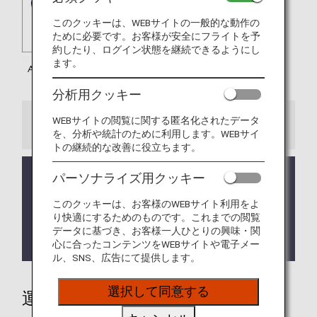
このクッキーは、WEBサイトの一般的な動作の
ために必要です。お客様が安全にフライトを予
約したり、ログイン状態を継続できるようにし
ます。
分析用クッキー
WEBサイトの閲覧に関する匿名化されたデータ
お知らせ
を、分析や統計のために利用します。WEBサイ
トの継続的な改善に役立ちます。
ルフトハンザ シティ航空（VL）運航便も2025年11
パーソナライズ用クッキー
月12日（水）出発分よりマイル積算対象となりま
す。
このクッキーは、お客様のWEBサイト利用をよ
り快適にするためのものです。これまでの閲覧
ルフトハンザ便名の列車は2019年2月1日よりマイ
データに基づき、お客様一人ひとりの興味・関
ル積算対象となります。
心に合ったコンテンツをWEBサイトや電子メー
ル、SNS、広告にて提供します。
選択して同意する
運賃別積算率