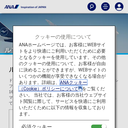
クッキーの使用について
ANAホームページでは、お客様にWEBサイ
ルフトハンザ ドイツ航空（LH）
トをより快適にご利用いただくために必要
となるクッキーを使用しています。その他
のクッキーの使用について、お客様が自由
ルフトハンザ ドイツ航空（LH）
に決めることができますが、WEBサイトの
いくつかの機能が享受できなくなる場合が
ドイツのケルンに本社を持つルフトハンザ ドイツ航空は、ル
あります。詳細は、
ANAクッキー
フトハンザグループで最大の航空会社です。4大陸73カ国の
（Cookie）ポリシーについて
をご覧くだ
165カ所の目的地へ就航しており、フランクフルト（アム・
さい。 当社では、お客様の当社ウェブサイ
マイン）、ミュンヘン、デュッセルドルフにハブ空港を有し
ト閲覧に際して、サービスを快適にご利用
ています。
いただくために以下の情報を収集しており
ます。
必須クッキー