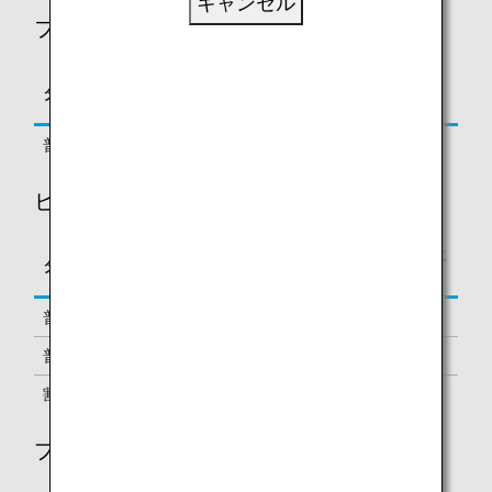
キャンセル
ファーストクラス
区間基本マイレージに
タイプ
予約クラス
対する積算率
普通運賃
F, A
150%
ビジネスクラス
区間基本マイレージに
タイプ
予約クラス
対する積算率
普通運賃
J
150%
普通運賃、割引運賃
C, D, Z
125%
割引運賃
P
70%
プレミアムエコノミー