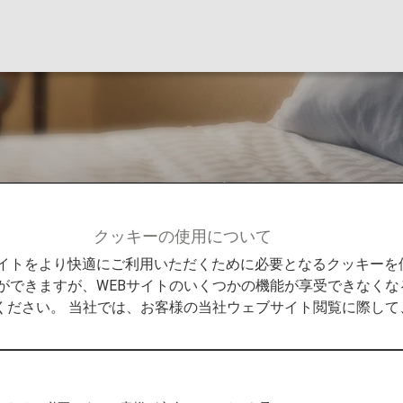
ク ホテルズ グルー
クッキーの使用について
パン パシフィック ホテルズ グループ
Bサイトをより快適にご利用いただくために必要となるクッキー
ができますが、WEBサイトのいくつかの機能が享受できなくな
ください。 当社では、お客様の当社ウェブサイト閲覧に際し
ホテルズ グループ
、アジア太平洋、ヨーロッパ、北米の29