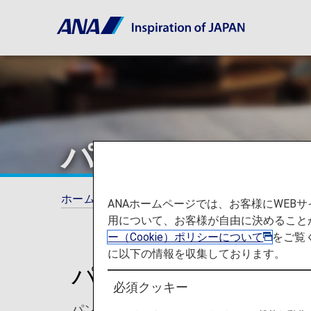
パン パシフィッ
ホーム
ANAマイレージクラブ
提携ホテル
ANAホームページでは、お客様にWE
用について、お客様が自由に決めること
ー（Cookie）ポリシーについて
をご覧
に以下の情報を収集しております。
パン パシフィック 
必須クッキー
パン パシフィック ホテルズ グループは