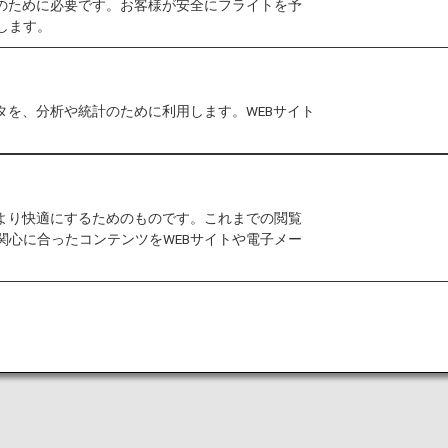
作のために必要です。お客様が安全にフライトを予
0カ所のホテル、リゾート、サービスス
します。
 ホテルズ グループは、3つのブラン
タを、分析や統計のために利用します。WEBサイト
 コレクション、そしてパークロイヤル
をより快適にするためのものです。これまでの閲覧
関心に合ったコンテンツをWEBサイトや電子メー
をもって提携終了となり、マイル積算