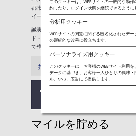
このクッキーは、WEBサイトの一般的な動
都市で、開発中の施設も含めて、およそ5
約したり、ログイン状態を継続できるように
イートを所有、管理、運営しています。
分析用クッキー
誠実さをモットーとするパン パシフィック
WEBサイトの閲覧に関する匿名化されたデー
ド - パン パシフィック、パークロイヤル
の継続的な改善に役立ちます。
で構成されています。
パーソナライズ用クッキー
お知らせ
このクッキーは、お客様のWEBサイト利用
データに基づき、お客様一人ひとりの興味・
ル、SNS、広告にて提供します。
2026年2月28日のチェックイン分
対象外となります。
マイルを貯める