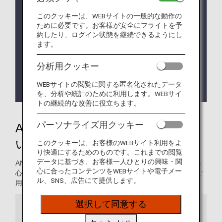
2028年4月よりANAスーパーフライヤーズカードの
サービスリニューアルを実施いたします。
このクッキーは、WEBサイトの一般的な動作の
詳しくは
ANAスーパーフライヤーズカードの制度変
ために必要です。お客様が安全にフライトを予
更
をご確認ください。
約したり、ログイン状態を継続できるようにし
ます。
アップグレードポイントのご提供は2026年度のプレ
ミアムメンバーならびにスーパーフライヤーズ本会
分析用クッキー
員の方へのご提供をもって終了いたします。詳しく
は
アップグレードポイントのサービス終了について
WEBサイトの閲覧に関する匿名化されたデータ
をご確認ください。
を、分析や統計のために利用します。WEBサイ
トの継続的な改善に役立ちます。
パーソナライズ用クッキー
ANAのおもてなしをご体感くださ
い
このクッキーは、お客様のWEBサイト利用をよ
り快適にするためのものです。これまでの閲覧
データに基づき、お客様一人ひとりの興味・関
ANAではお客様に快適で便利なサービスをご提供できるよう
心に合ったコンテンツをWEBサイトや電子メー
心がけております。ここでは、最も大切なお客様のためにご
ル、SNS、広告にて提供します。
用意した特別サービスをご案内します。
選択して同意する
プレミアムメンバー専用デスク