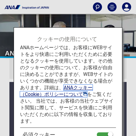
クッキーの使用について
ANAホームページでは、お客様にWEBサイ
ANAのおもてなし体験
トをより快適にご利用いただくために必要
となるクッキーを使用しています。その他
のクッキーの使用について、お客様が自由
お知らせ
に決めることができますが、WEBサイトの
いくつかの機能が享受できなくなる場合が
あります。詳細は、
ANAクッキー
システムの不具合により、国内線特典航空券をWEB
（Cookie）ポリシーについて
をご覧くだ
でご予約の場合、ANA以外の運航便ではご登録いた
さい。 当社では、お客様の当社ウェブサイ
だいたプレミアムメンバーサービスの情報が連携さ
ト閲覧に際して、サービスを快適にご利用
れない事象が発生しております。ご不便をおかけい
いただくために以下の情報を収集しており
たしますが、プレミアムメンバーサービス特典ご利
用時はステイタスカードやデジタルカードをご提示
ます。
ください。
必須クッキー