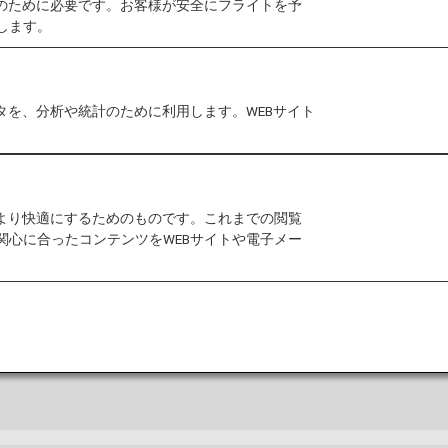
作のために必要です。お客様が安全にフライトを予
ライヤーズカードのサービスリニューアルを実施いたします
します。
カードの制度変更
をご確認ください。
タを、分析や統計のために利用します。WEBサイト
の優先予約をご利用いただけます。
をより快適にするためのものです。これまでの閲覧
関心に合ったコンテンツをWEBサイトや電子メー
免除