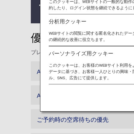
このクッキーは、WEBサイトの一般的な動
2028年4月よりANAスーパーフ
約したり、ログイン状態を継続できるように
詳しくは
ANAスーパーフライヤーズ
分析用クッキー
WEBサイトの閲覧に関する匿名化されたデー
優先予約
の継続的な改善に役立ちます。
プレミアムメンバーは、事前座席予約など
パーソナライズ用クッキー
このクッキーは、お客様のWEBサイト利用
ANAの国内線事前座席指定
データに基づき、お客様一人ひとりの興味・
ル、SNS、広告にて提供します。
ANA国際線事前座席指定変更料金の
ご予約時の空席待ちの優先