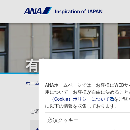
有料ラウンジサ
ホーム
ご利用ガイド
有料ラウンジサービ
ANAホームページでは、お客様にWE
用について、お客様が自由に決めること
ー（Cookie）ポリシーについて
をご覧
に以下の情報を収集しております。
ご希望に応じて、対象空港のANA LOUN
必須クッキー