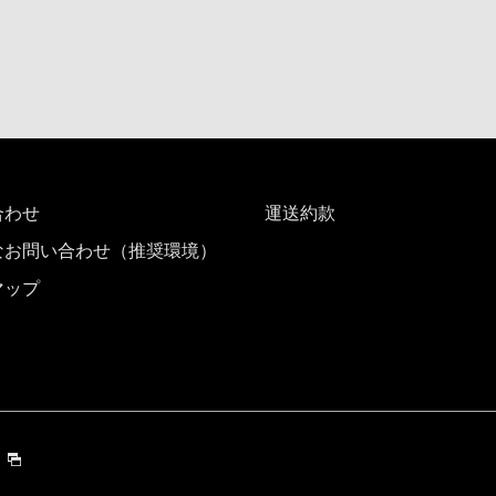
日付を選択
時間帯指定なし
加する
経由地および乗り継ぎ所
合わせ
運送約款
なお問い合わせ（推奨環境）
マップ
プロモーションコード
運賃となります。
検索する]ボタンより最新の空席照会結果をご確認ください。
す。空席照会結果画面にて最新の情報をご確認ください。