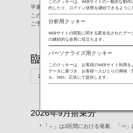
このクッキーは、WEBサイトの一般的な動
平素よりANAをご利用いただき誠にあり
約したり、ログイン状態を継続できるように
このたび、2026年9月搭乗分の臨時便を
分析用クッキー
ご予約についてはANAウェブサイトにて
WEBサイトの閲覧に関する匿名化されたデー
の継続的な改善に役立ちます。
パーソナライズ用クッキー
臨時便路線
このクッキーは、お客様のWEBサイト利用
データに基づき、お客様一人ひとりの興味・
2026年9月搭乗分
ル、SNS、広告にて提供します。
2026年9月搭乗分
* 「⇔」は2区間における発着、「⇒