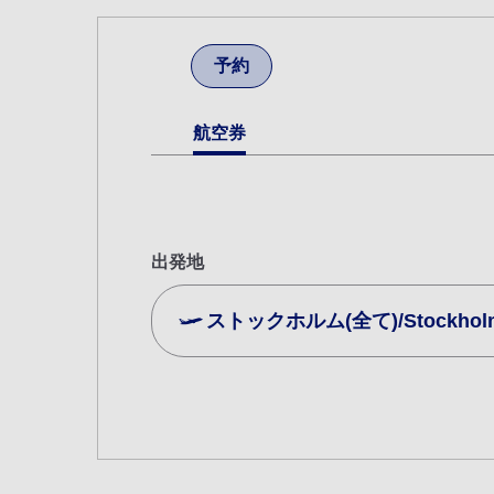
予約
航空券
出発地
ストックホルム(全て)/Stockholm (
複数都市で検索
エコノミークラス
往復で異なるクラスで検索
ご利
往路出発日および時間帯