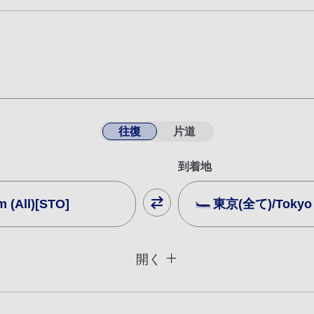
往復
片道
到着地
All)[STO]
東京(全て)/Tokyo (
閉じる
運賃タイプ指定なし
開く
用条件
復路出発日および時間帯