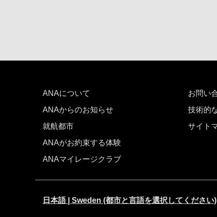
日付を選択
時間帯指定なし
経由地および乗り継ぎ所要時間を追
ANAについて
お問い
ANAからのお知らせ
技術的
1人
就航都市
サイト
ANAがお約束する体験
ANAマイレージクラブ
前後3日の運賃を検索
・表示金額は選択いただいた条件でのもっともおトクな
日本語 | Sweden (都市と言語を選択してください)
・表示金額と空席状況は最新ではない場合があります。[
・「＊」は現在金額が確認できない都市・日付となりま