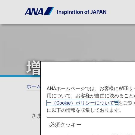
増便・臨時便の
ホーム
ご利用ガイド
増便・臨時便のお知
ANAホームページでは、お客様にWE
用について、お客様が自由に決めること
ー（Cookie）ポリシーについて
をご覧
に以下の情報を収集しております。
さまざまな需要にお応えし、ANA日本国
必須クッキー