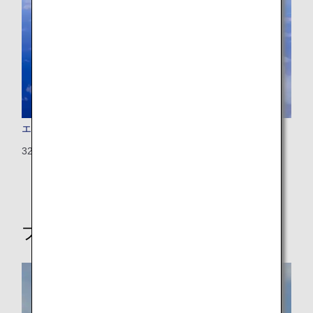
エアバス A320（国際線仕様）
320：146席（8席）
プロペラ機