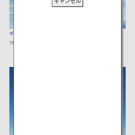
キャンセル
ボーイング787-9
789：375席（28席）