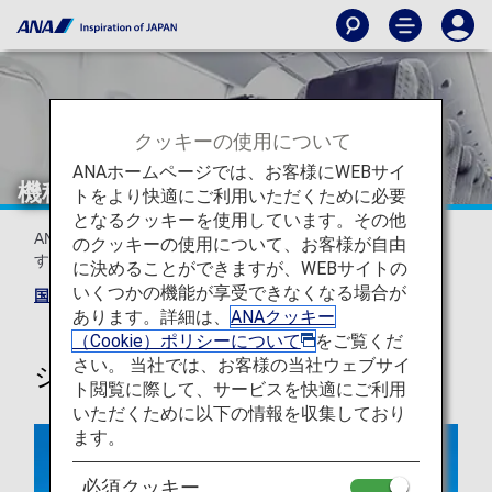
クッキーの使用について
ANAホームページでは、お客様にWEBサイ
機種・シートマップ（日本国内線）
トをより快適にご利用いただくために必要
となるクッキーを使用しています。その他
ANAの航空機とシートマップを、機種別にご覧いただけま
のクッキーの使用について、お客様が自由
す。
に決めることができますが、WEBサイトの
いくつかの機能が享受できなくなる場合が
国際線シートマップ
あります。詳細は、
ANAクッキー
（Cookie）ポリシーについて
をご覧くだ
さい。 当社では、お客様の当社ウェブサイ
ジェット機
ト閲覧に際して、サービスを快適にご利用
いただくために以下の情報を収集しており
ます。
必須クッキー